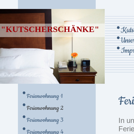
"KUTSCHERSCHÄNKE"
Kuts
Unse
Impr
Ferienwohnung 1
Fer
Ferienwohnung 2
Ferienwohnung 3
In un
Feri
Ferienwohnung 4